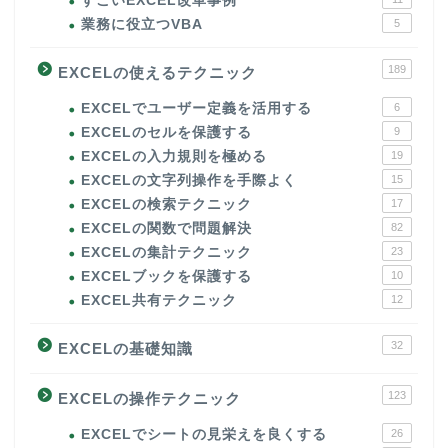
すごいEXCEL改革事例
業務に役立つVBA
5
189
EXCELの使えるテクニック
EXCELでユーザー定義を活用する
6
EXCELのセルを保護する
9
EXCELの入力規則を極める
19
EXCELの文字列操作を手際よく
15
EXCELの検索テクニック
17
EXCELの関数で問題解決
82
EXCELの集計テクニック
23
EXCELブックを保護する
10
EXCEL共有テクニック
12
32
EXCELの基礎知識
123
EXCELの操作テクニック
EXCELでシートの見栄えを良くする
26