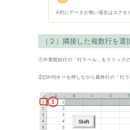
A列にデータが無い場合はエクセ
（２）隣接した複数行を選
①作業開始行の「行ラベル」をクリックのあと
②[Shift]キーを押しながら最終行の「