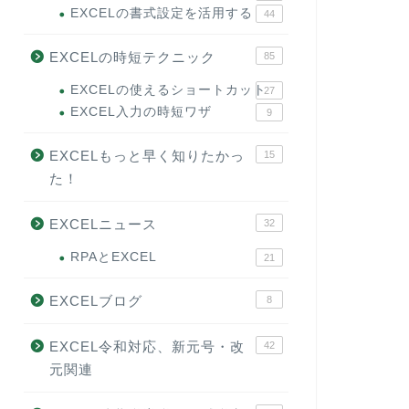
EXCELの書式設定を活用する
44
EXCELの時短テクニック
85
EXCELの使えるショートカット
27
EXCEL入力の時短ワザ
9
EXCELもっと早く知りたかっ
15
た！
EXCELニュース
32
RPAとEXCEL
21
EXCELブログ
8
EXCEL令和対応、新元号・改
42
元関連