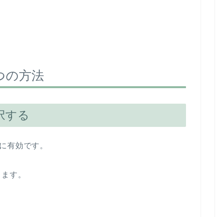
つの方法
択する
に有効です。
します。
！