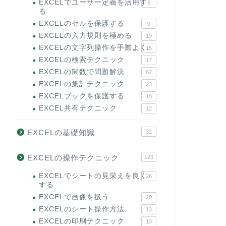
EXCELでユーザー定義を活用す
6
る
EXCELのセルを保護する
9
EXCELの入力規則を極める
19
EXCELの文字列操作を手際よく
15
EXCELの検索テクニック
17
EXCELの関数で問題解決
82
EXCELの集計テクニック
23
EXCELブックを保護する
10
EXCEL共有テクニック
12
EXCELの基礎知識
32
EXCELの操作テクニック
123
EXCELでシートの見栄えを良く
26
する
EXCELで画像を扱う
20
EXCELのシート操作方法
13
EXCELの印刷テクニック
13