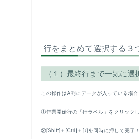
行をまとめて選択する３
（１）最終行まで一気に選
この操作はA列にデータが入っている場合
①作業開始行の「行ラベル」をクリック
②[Shift]＋[Ctrl]＋[↓]を同時に押して完了