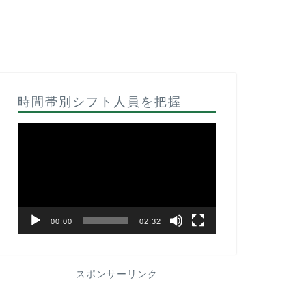
時間帯別シフト人員を把握
動
画
プ
レ
ー
ヤ
ー
00:00
02:32
スポンサーリンク