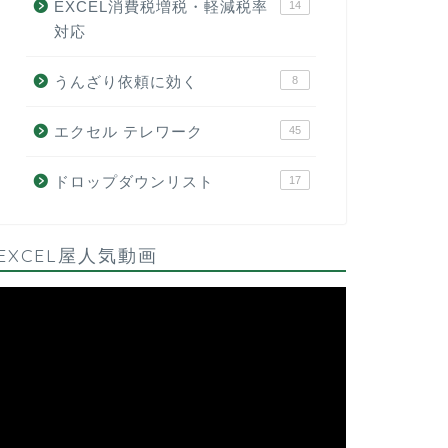
EXCEL消費税増税・軽減税率
14
対応
うんざり依頼に効く
8
エクセル テレワーク
45
ドロップダウンリスト
17
EXCEL屋人気動画