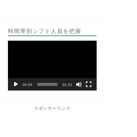
時間帯別シフト人員を把握
動
画
プ
レ
ー
ヤ
ー
00:00
02:32
スポンサーリンク