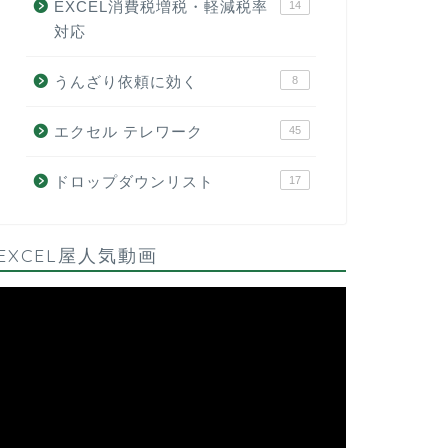
EXCEL消費税増税・軽減税率
14
対応
うんざり依頼に効く
8
エクセル テレワーク
45
ドロップダウンリスト
17
EXCEL屋人気動画