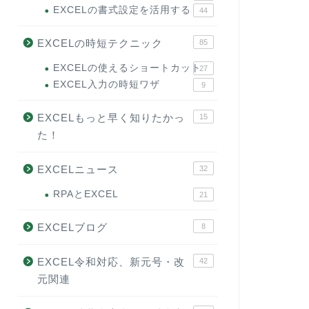
EXCELの書式設定を活用する
44
EXCELの時短テクニック
85
EXCELの使えるショートカット
27
EXCEL入力の時短ワザ
9
EXCELもっと早く知りたかっ
15
た！
EXCELニュース
32
RPAとEXCEL
21
EXCELブログ
8
EXCEL令和対応、新元号・改
42
元関連