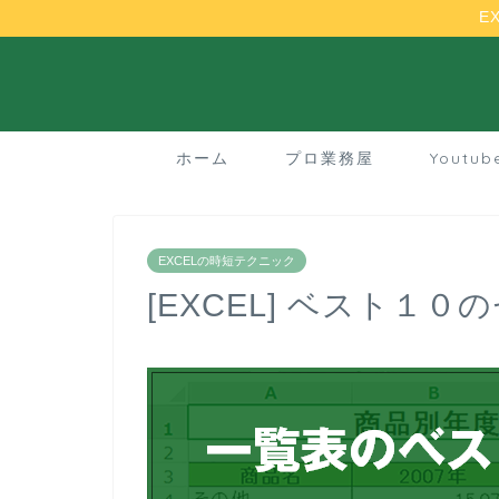
E
ホーム
プロ業務屋
Youtu
EXCELの時短テクニック
[EXCEL] ベスト１