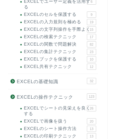
EXCELでユーザー定義を活用す
6
る
EXCELのセルを保護する
9
EXCELの入力規則を極める
19
EXCELの文字列操作を手際よく
15
EXCELの検索テクニック
17
EXCELの関数で問題解決
82
EXCELの集計テクニック
23
EXCELブックを保護する
10
EXCEL共有テクニック
12
EXCELの基礎知識
32
EXCELの操作テクニック
123
EXCELでシートの見栄えを良く
26
する
EXCELで画像を扱う
20
EXCELのシート操作方法
13
EXCELの印刷テクニック
13