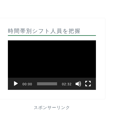
時間帯別シフト人員を把握
動
画
プ
レ
ー
ヤ
ー
00:00
02:32
スポンサーリンク