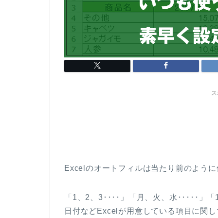
ス
Excelのオートフィルは当たり前のよう
「1、2、3････」「月、火、水･････」「
日付などExcelが用意している項目に