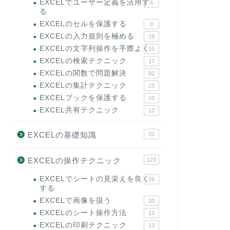
EXCELでユーザー定義を活用す
6
る
EXCELのセルを保護する
9
EXCELの入力規則を極める
19
EXCELの文字列操作を手際よく
15
EXCELの検索テクニック
17
EXCELの関数で問題解決
82
EXCELの集計テクニック
23
EXCELブックを保護する
10
EXCEL共有テクニック
12
EXCELの基礎知識
32
EXCELの操作テクニック
123
EXCELでシートの見栄えを良く
26
する
EXCELで画像を扱う
20
EXCELのシート操作方法
13
EXCELの印刷テクニック
13