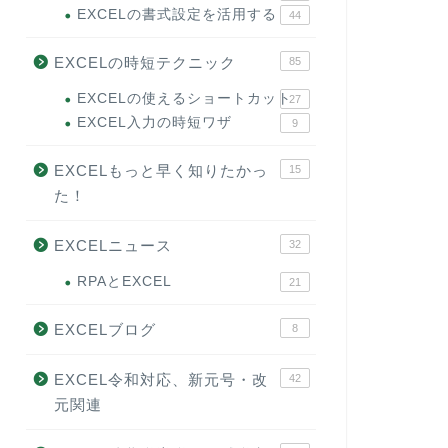
EXCELの書式設定を活用する
44
EXCELの時短テクニック
85
EXCELの使えるショートカット
27
EXCEL入力の時短ワザ
9
EXCELもっと早く知りたかっ
15
た！
EXCELニュース
32
RPAとEXCEL
21
EXCELブログ
8
EXCEL令和対応、新元号・改
42
元関連