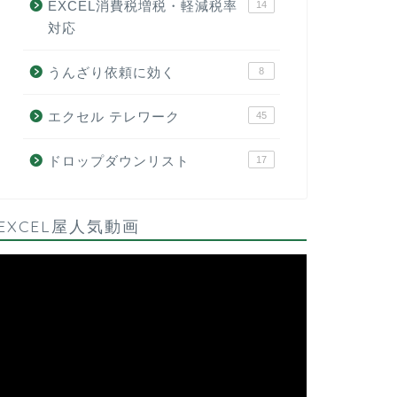
EXCEL消費税増税・軽減税率
14
対応
うんざり依頼に効く
8
エクセル テレワーク
45
ドロップダウンリスト
17
EXCEL屋人気動画