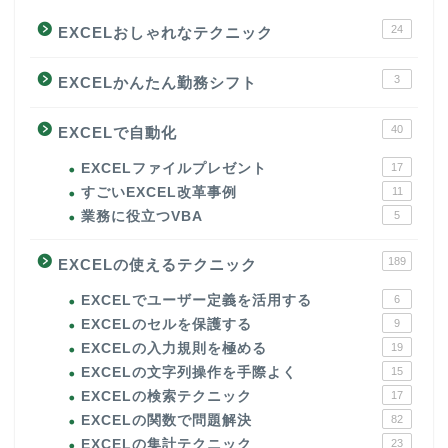
24
EXCELおしゃれなテクニック
3
EXCELかんたん勤務シフト
40
EXCELで自動化
EXCELファイルプレゼント
17
すごいEXCEL改革事例
11
業務に役立つVBA
5
189
EXCELの使えるテクニック
EXCELでユーザー定義を活用する
6
EXCELのセルを保護する
9
EXCELの入力規則を極める
19
EXCELの文字列操作を手際よく
15
EXCELの検索テクニック
17
EXCELの関数で問題解決
82
EXCELの集計テクニック
23