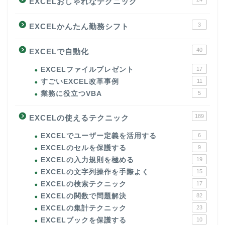
EXCELおしゃれなテクニック
3
EXCELかんたん勤務シフト
40
EXCELで自動化
EXCELファイルプレゼント
17
すごいEXCEL改革事例
11
業務に役立つVBA
5
189
EXCELの使えるテクニック
EXCELでユーザー定義を活用する
6
EXCELのセルを保護する
9
EXCELの入力規則を極める
19
EXCELの文字列操作を手際よく
15
EXCELの検索テクニック
17
EXCELの関数で問題解決
82
EXCELの集計テクニック
23
EXCELブックを保護する
10