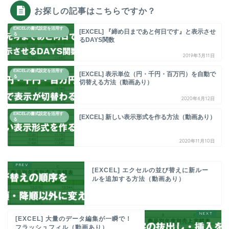
お探しの記事はこちらですか？
EXCELの書式設定を活用す
[EXCEL] 『締め日まであと何日です』と表示させ
る
るDAYS関数
2019年3月11日
EXCELの書式設定を活用す
[EXCEL] 表示単位（円・千円・百万円）を自動で
る
切替える方法（動画あり）
2020年6月12日
EXCELの書式設定を活用す
[EXCEL] 新しい表示形式を作る方法（動画あり）
る
2020年11月10日
[EXCEL] エクセルの並び替えに新ルー
ルを追加する方法（動画あり）
[EXCEL] 大量のデータ編集が一瞬で！
フラッシュフィル（動画あり）