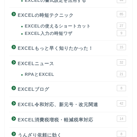
EXCELの書式設定を活用する
44
85
EXCELの時短テクニック
EXCELの使えるショートカット
27
EXCEL入力の時短ワザ
9
15
EXCELもっと早く知りたかった！
32
EXCELニュース
RPAとEXCEL
21
8
EXCELブログ
42
EXCEL令和対応、新元号・改元関連
14
EXCEL消費税増税・軽減税率対応
8
うんざり依頼に効く