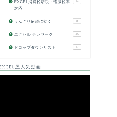
EXCEL消費税増税・軽減税率
14
対応
うんざり依頼に効く
8
エクセル テレワーク
45
ドロップダウンリスト
17
EXCEL屋人気動画