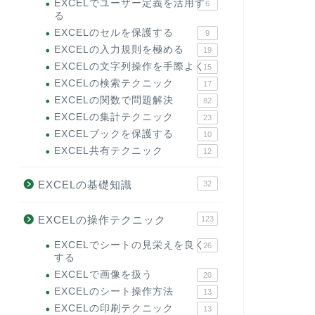
EXCELでユーザー定義を活用す
6
る
EXCELのセルを保護する
9
EXCELの入力規則を極める
19
EXCELの文字列操作を手際よく
15
EXCELの検索テクニック
17
EXCELの関数で問題解決
82
EXCELの集計テクニック
23
EXCELブックを保護する
10
EXCEL共有テクニック
12
EXCELの基礎知識
32
EXCELの操作テクニック
123
EXCELでシートの見栄えを良く
26
する
EXCELで画像を扱う
20
EXCELのシート操作方法
13
EXCELの印刷テクニック
13