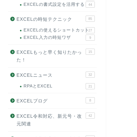
EXCELの書式設定を活用する
44
EXCELの時短テクニック
85
EXCELの使えるショートカット
27
EXCEL入力の時短ワザ
9
EXCELもっと早く知りたかっ
15
た！
EXCELニュース
32
RPAとEXCEL
21
EXCELブログ
8
EXCEL令和対応、新元号・改
42
元関連