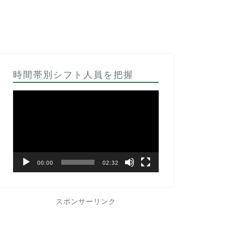
時間帯別シフト人員を把握
動
画
プ
レ
ー
ヤ
ー
00:00
02:32
スポンサーリンク