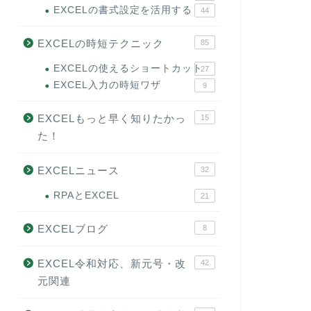
EXCELの書式設定を活用する
44
EXCELの時短テクニック
85
EXCELの使えるショートカット
27
EXCEL入力の時短ワザ
9
EXCELもっと早く知りたかっ
15
た！
EXCELニュース
32
RPAとEXCEL
21
EXCELブログ
8
EXCEL令和対応、新元号・改
42
元関連