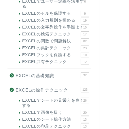
EXCELでユーザー定義を活用す
6
る
EXCELのセルを保護する
9
EXCELの入力規則を極める
19
EXCELの文字列操作を手際よく
15
EXCELの検索テクニック
17
EXCELの関数で問題解決
82
EXCELの集計テクニック
23
EXCELブックを保護する
10
EXCEL共有テクニック
12
EXCELの基礎知識
32
EXCELの操作テクニック
123
EXCELでシートの見栄えを良く
26
する
EXCELで画像を扱う
20
EXCELのシート操作方法
13
EXCELの印刷テクニック
13