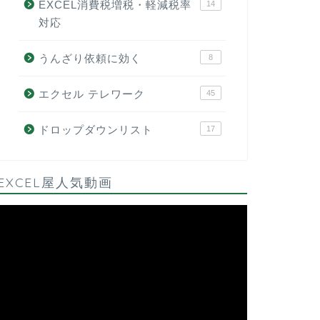
EXCEL消費税増税・軽減税率
14
対応
うんざり依頼に効く
8
エクセル テレワーク
45
ドロップダウンリスト
17
EXCEL屋人気動画