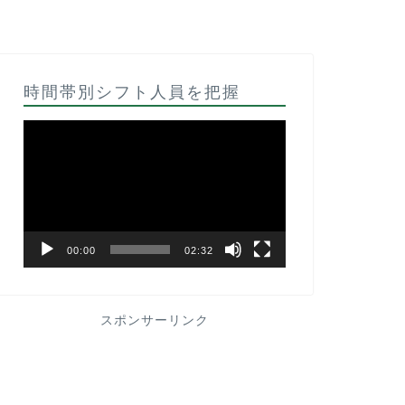
時間帯別シフト人員を把握
動
画
プ
レ
ー
ヤ
ー
00:00
02:32
スポンサーリンク