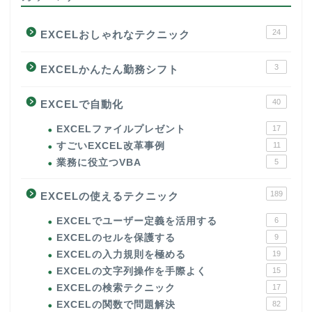
24
EXCELおしゃれなテクニック
3
EXCELかんたん勤務シフト
40
EXCELで自動化
EXCELファイルプレゼント
17
すごいEXCEL改革事例
11
業務に役立つVBA
5
189
EXCELの使えるテクニック
EXCELでユーザー定義を活用する
6
EXCELのセルを保護する
9
EXCELの入力規則を極める
19
EXCELの文字列操作を手際よく
15
EXCELの検索テクニック
17
EXCELの関数で問題解決
82