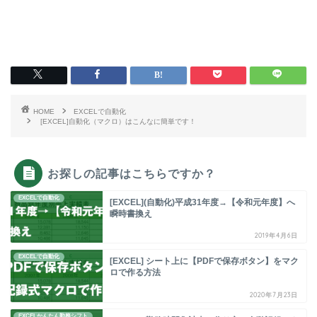
HOME
EXCELで自動化
[EXCEL]自動化（マクロ）はこんなに簡単です！
お探しの記事はこちらですか？
EXCELで自動化
[EXCEL](自動化)平成31年度→【令和元年度】へ
瞬時書換え
2019年4月6日
EXCELで自動化
[EXCEL] シート上に【PDFで保存ボタン】をマク
ロで作る方法
2020年7月23日
EXCELかんたん勤務シフト