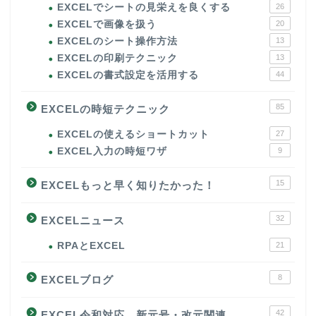
EXCELでシートの見栄えを良くする
26
EXCELで画像を扱う
20
EXCELのシート操作方法
13
EXCELの印刷テクニック
13
EXCELの書式設定を活用する
44
85
EXCELの時短テクニック
EXCELの使えるショートカット
27
EXCEL入力の時短ワザ
9
15
EXCELもっと早く知りたかった！
32
EXCELニュース
RPAとEXCEL
21
8
EXCELブログ
42
EXCEL令和対応、新元号・改元関連